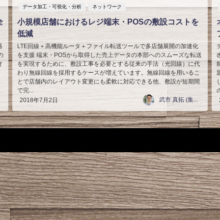
データ加工・可視化・分析
ネットワーク
全
小規模店舗におけるレジ端末・POSの敷設コストを
低減
器
LTE回線＋高機能ルータ＋ファイル転送ツールで多店舗展開の加速化
の
を支援 端末・POSから取得した売上データの本部へのスムーズな転送
け
を実現するために、敷設工事を必要とする従来の手法（光回線）に代
る
わり無線回線を採用するケースが増えています。無線回線を用いるこ
とで店舗内のレイアウト変更にも柔軟に対応できる他、敷設が短期間
で完...
武市 真拓 (集合写真家)
2018年7月2日