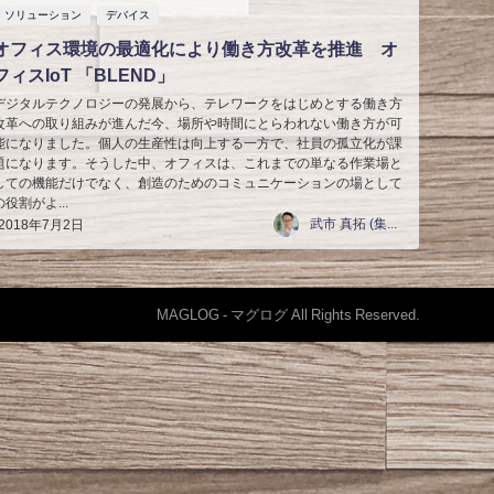
ソリューション
デバイス
オフィス環境の最適化により働き方改革を推進 オ
フィスIoT 「BLEND」
デジタルテクノロジーの発展から、テレワークをはじめとする働き方
改革への取り組みが進んだ今、場所や時間にとらわれない働き方が可
能になりました。個人の生産性は向上する一方で、社員の孤立化が課
題になります。そうした中、オフィスは、これまでの単なる作業場と
しての機能だけでなく、創造のためのコミュニケーションの場として
の役割がよ...
武市 真拓 (集合写真家)
2018年7月2日
MAGLOG - マグログ All Rights Reserved.