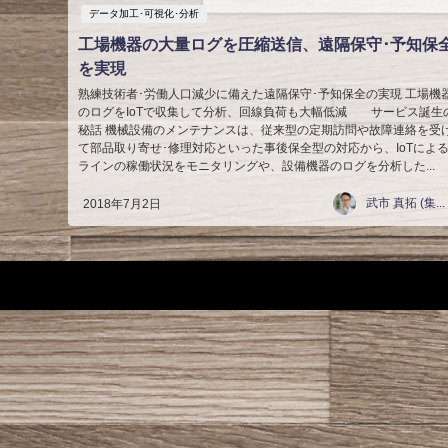
データ加工･可視化･分析
工場機器の大量ログを圧縮送信、遠隔保守･予知保
を実現
熟練技術者･労働人口減少に備えた遠隔保守･予知保全の実現 工場機
のログをIoTで収集して分析、回線負荷も大幅低減 サービス誕生
秘話 機械設備のメンテナンスは、従来型の定期訪問や故障連絡を受
て部品取り寄せ･修理対応といった事後保全型の対応から、IoTによ
ラインの稼働状況をモニタリングや、設備機器のログを分析した...
武市 真拓 (集合写真家)
2018年7月2日